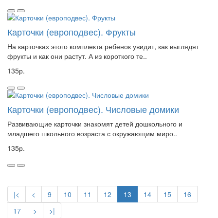
Карточки (европодвес). Фрукты
На карточках этого комплекта ребенок увидит, как выглядят
фрукты и как они растут. А из короткого те..
135р.
Карточки (европодвес). Числовые домики
Развивающие карточки знакомят детей дошкольного и
младшего школьного возраста с окружающим миро..
135р.
|<
<
9
10
11
12
13
14
15
16
17
>
>|