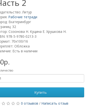
Часть 2
здательство: Литур
ерия:
Рабочие тетради
ород: Екатеринбург
траниц: 32
втор: Созонова Н. Куцина Е. Хрушкова Н.
SBN: 978-5-9780-0213-3
ормат: 70х100/16
ереплёт: Обложка
аличие: Есть в наличии
0р.
личество
Купить
0 отзывов
/
Написать отзыв