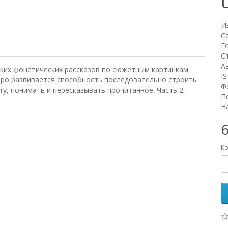
И
С
Г
С
А
ких фонетических рассказов по сюжетным картинкам.
I
тро развивается способность последовательно строить
Ф
ту, понимать и пересказывать прочитанное. Часть 2.
П
Н
6
Ко