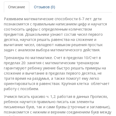
Описание
Отзывов (0)
Развиваем математические способности 6-7 лет: д
ети
познакомятся с правильным написанием цифр и научатся
соотносить цифры с определенным количеством
предметов. Дошкольники узнают состав чисел первого
десятка, научатся решать равенства на сложение и
вычитание чисел, овладеют навыком решения простых
задач с анализом выбора математического действия.
Тренажеры по математике. Счет в пределах 10/Счет в
пределах 20: з
анятия с математическим тренажером
гарантируют ребенку умение быстро решать примеры на
сложение и вычитание в пределах первого десятка, не
тратя время на раздумья, а также помогут ему легко
ориентироваться в равенствах. Крупная клетка облегчает
работу с пособием.
Учимся писать красиво ч. 1,2: р
аботая в данных Прописях,
ребенок научится правильно писать как элементы
письменных букв, так и сами буквы (строчные и заглавные),
познакомится с нижним и верхним соединением букв между