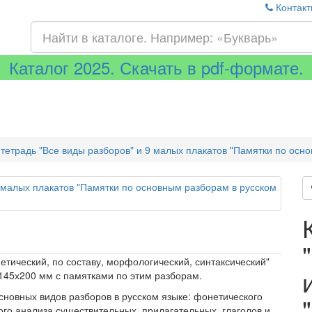
Контакт
Каталог 2025. Скачать в pdf-формате.
тетрадь "Все виды разборов" и 9 малых плакатов "Памятки по осно
етический, по составу, морфологический, синтаксический"
 145х200 мм с памятками по этим разборам.
сновных видов разборов в русском языке: фонетического
ого анализа существительных, прилагательных, глаголов и