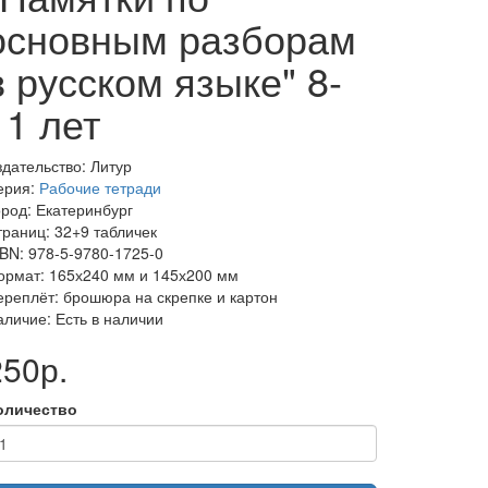
основным разборам
в русском языке" 8-
11 лет
здательство: Литур
ерия:
Рабочие тетради
ород: Екатеринбург
траниц: 32+9 табличек
SBN: 978-5-9780-1725-0
ормат: 165х240 мм и 145х200 мм
ереплёт: брошюра на скрепке и картон
аличие: Есть в наличии
250р.
оличество