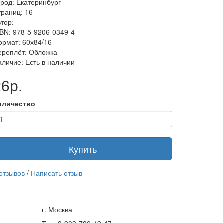
ород: Екатеринбург
траниц: 16
тор:
SBN: 978-5-9206-0349-4
ормат: 60х84/16
ереплёт: Обложка
аличие: Есть в наличии
26р.
оличество
Купить
 отзывов
/
Написать отзыв
г. Москва