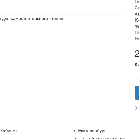
Г
С
Ав
м для самостоятельного чтения.
I
Ф
П
Н
К
0
 Кабинет
г. Екатеринбург