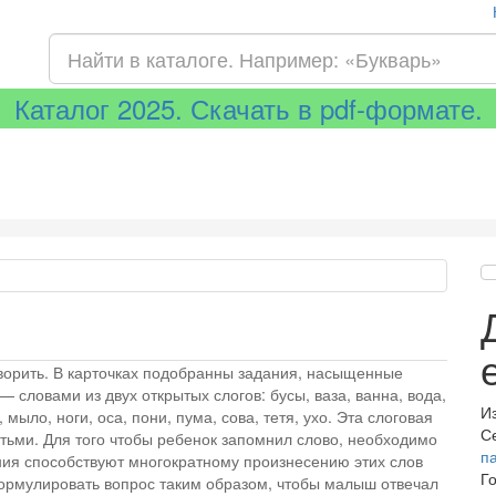
Каталог 2025. Скачать в pdf-формате.
ворить. В карточках подобранны задания, насыщенные
— словами из двух открытых слогов: бусы, ваза, ванна, вода,
И
, мыло, ноги, оса, пони, пума, сова, тетя, ухо. Эта слоговая
С
етьми. Для того чтобы ребенок запомнил слово, необходимо
п
ния способствуют многократному произнесению этих слов
Г
ормулировать вопрос таким образом, чтобы малыш отвечал