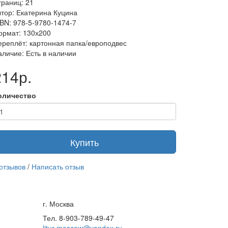
траниц: 21
втор: Екатерина Куцина
SBN: 978-5-9780-1474-7
ормат: 130х200
ереплёт: картонная папка/европодвес
аличие: Есть в наличии
214р.
оличество
Купить
 отзывов
/
Написать отзыв
г. Москва
Тел. 8-903-789-49-47