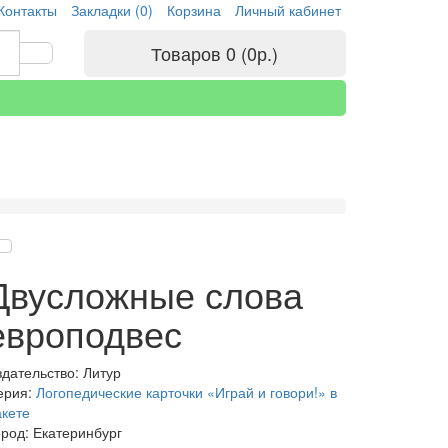
Контакты
Закладки (0)
Корзина
Личный кабинет
Товаров 0 (0р.)
Двусложные слова
европодвес
здательство: Литур
ерия:
Логопедические карточки «Играй и говори!» в
акете
ород: Екатеринбург