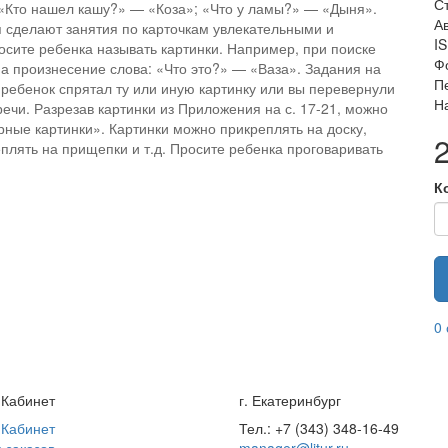
С
«Кто нашел кашу?» — «Коза»; «Что у ламы?» — «Дыня».
А
я сделают занятия по карточкам увлекательными и
I
сите ребенка называть картинки. Например, при поиске
Ф
а произнесение слова: «Что это?» — «Ваза». Задания на
П
 ребенок спрятал ту или иную картинку или вы перевернули
Н
ечи. Разрезав картинки из Приложения на с. 17-21, можно
рные картинки». Картинки можно прикреплять на доску,
реплять на прищепки и т.д. Просите ребенка проговаривать
К
0
 Кабинет
г. Екатеринбург
 Кабинет
Тел.: +7 (343) 348-16-49