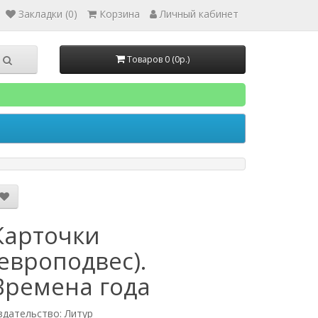
Закладки (0)
Корзина
Личный кабинет
Товаров 0 (0р.)
Карточки
(европодвес).
Времена года
здательство: Литур