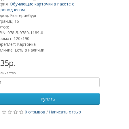
ерия:
Обучающие карточки в пакете с
вроподвесом
ород: Екатеринбург
траниц: 16
втор:
SBN: 978-5-9780-1189-0
ормат: 120х190
ереплёт: Картонка
аличие: Есть в наличии
35р.
личество
Купить
0 отзывов
/
Написать отзыв