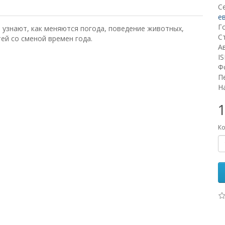
С
е
Г
 узнают, как меняются погода, поведение животных,
С
ей со сменой времен года.
А
I
Ф
П
Н
1
Ко